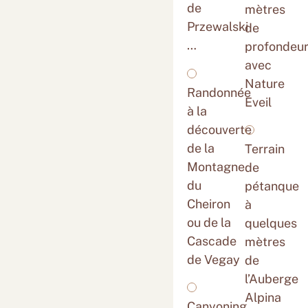
de
mètres
Przewalski
de
…
profondeu
avec
Nature
Randonnée
Eveil
à la
découverte
de la
Terrain
Montagne
de
du
pétanque
Cheiron
à
ou de la
quelques
Cascade
mètres
de Vegay
de
l’Auberge
Alpina
Canyoning