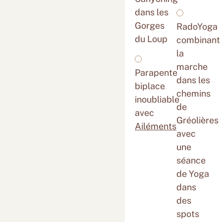
dans les
Gorges
RadoYoga
du Loup
combinant
la
marche
Parapente
dans les
biplace
chemins
inoubliable
de
avec
Gréolières
Ailéments
avec
une
séance
de Yoga
dans
des
spots