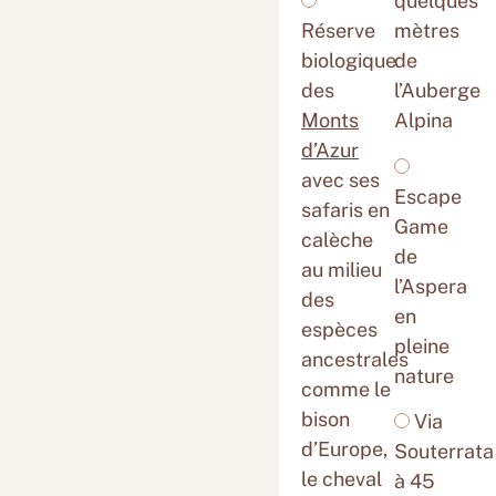
quelques
Réserve
mètres
biologique
de
des
l’Auberge
Monts
Alpina
d’Azur
avec ses
Escape
safaris en
Game
calèche
de
au milieu
l’Aspera
des
en
espèces
pleine
ancestrales
nature
comme le
bison
Via
d’Europe,
Souterrata
le cheval
à 45