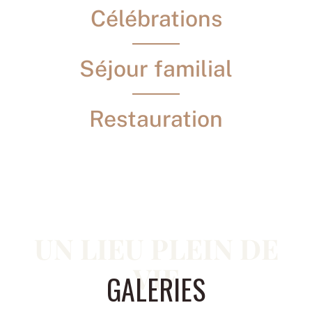
Célébrations
Séjour familial
Restauration
UN LIEU PLEIN DE
VIE
GALERIES