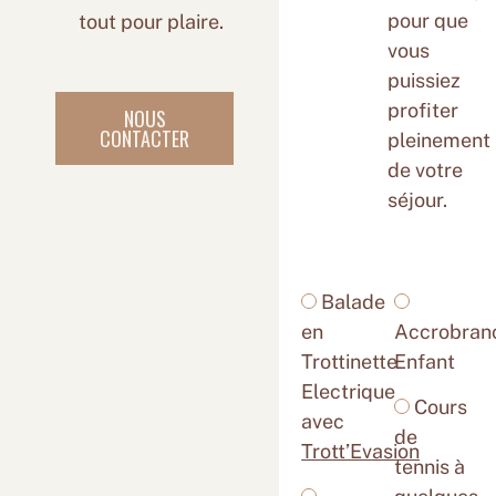
pour que
tout pour plaire.
vous
puissiez
profiter
NOUS
CONTACTER
pleinement
de votre
séjour.
Balade
en
Accrobran
Trottinette
Enfant
Electrique
Cours
avec
de
Trott’Evasion
tennis à