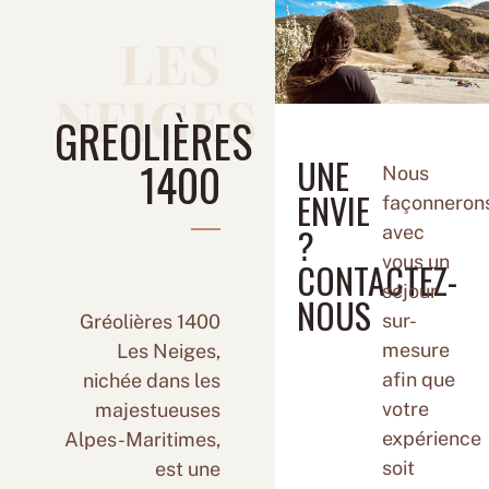
LES
NEIGES
GREOLIÈRES
UNE
1400
Nous
ENVIE
façonneron
?
avec
vous un
CONTACTEZ-
séjour
NOUS
sur-
Gréolières 1400
mesure
Les Neiges,
afin que
nichée dans les
votre
majestueuses
expérience
Alpes-Maritimes,
soit
est une