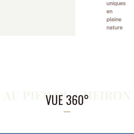
uniques
en
pleine
nature
AU PIED DU CHEIRON
VUE 360°